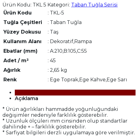
Ürün Kodu:
TKL 5
Kategori:
Taban Tuğla Serisi
Ürün Kodu
: TKL-5
Tuğla Çeşitleri
: Taban Tuğla
Yüzey Dokusu
: Taş
Kullanım Alanı
: Dekoratif,Rampa
Ebatlar (mm)
: A:210,B:105,C:55
Adet / m²
: 45
Ağırlık
: 2,65 kg
Renk
: Ege Toprak,Ege Kahve,Ege Sarı
Açıklama
* Ürün ağırlıkları hammadde yoğunluğundaki
değişimler nedeniyle farklılık gösterebilir.
* Uzunluk ölçüleri mm cinsinden olup standartlar
dahilinde + – farklılık gösterebilir.
* Sarfiyat bilgileri derzli uygulamaya göre verilmiştir.