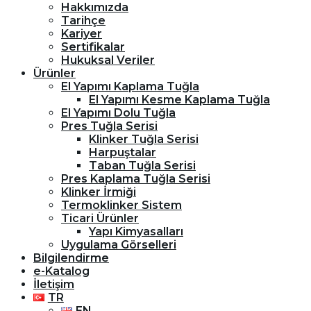
Hakkımızda
Tarihçe
Kariyer
Sertifikalar
Hukuksal Veriler
Ürünler
El Yapımı Kaplama Tuğla
El Yapımı Kesme Kaplama Tuğla
El Yapımı Dolu Tuğla
Pres Tuğla Serisi
Klinker Tuğla Serisi
Harpuştalar
Taban Tuğla Serisi
Pres Kaplama Tuğla Serisi
Klinker İrmiği
Termoklinker Sistem
Ticari Ürünler
Yapı Kimyasalları
Uygulama Görselleri
Bilgilendirme
e-Katalog
İletişim
TR
EN