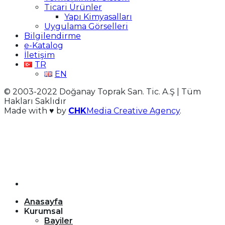
Ticari Ürünler
Yapı Kimyasalları
Uygulama Görselleri
Bilgilendirme
e-Katalog
İletişim
TR
EN
© 2003-2022 Doğanay Toprak San. Tic. A.Ş | Tüm
Hakları Saklıdır
Made with ♥ by
CHK
Media Creative Agency
.
Bizi Takip Edin
–
Anasayfa
Kurumsal
Bayiler