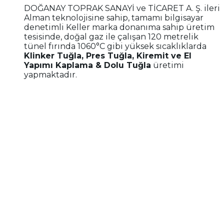
DOĞANAY TOPRAK SANAYİ ve TİCARET A. Ş. ileri
Alman teknolojisine sahip, tamamı bilgisayar
denetimli Keller marka donanıma sahip üretim
tesisinde, doğal gaz ile çalışan 120 metrelik
tünel fırında 1060°C gibi yüksek sıcaklıklarda
Klinker Tuğla, Pres Tuğla, Kiremit ve El
Yapımı Kaplama & Dolu Tuğla
üretimi
yapmaktadır.
İletişim Bilgilerimiz
Pamukyazı Mahallesi 8. Cadde No:15 Torbalı /
İzmir / TÜRKİYE
Fabrika Satış Cep 1 :
+90 533 272 53 19
Fabrika Satış Cep 2 :
+90 532 350 05 23
Telefon :
+90 232 863 41 64
(pbx)
Fax :
+90 232 863 41 67
Yurtdışı / İhracat
:
+90 533 619 63 28
E-posta :
info@doganaytugla.com
muhasebe@doganaytugla.com
Anasayfa
Bayilerimiz
Tarihçe
Kariyer